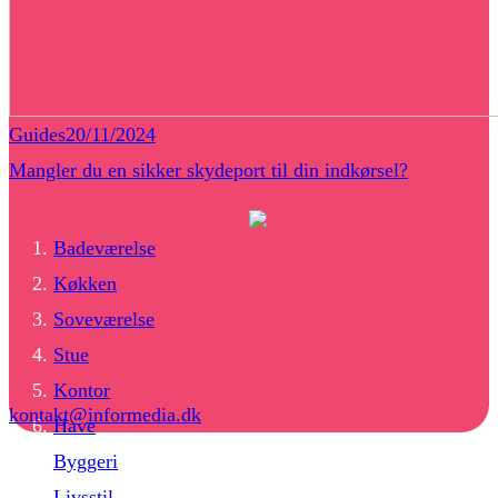
Guides
20/11/2024
Mangler du en sikker skydeport til din indkørsel?
Badeværelse
Køkken
Soveværelse
Stue
Kontor
kontakt@informedia.dk
Have
Byggeri
Livsstil