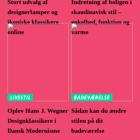
Stort udvalg af
Indretning af boligen i
designerlamper og
skandinavisk stil –
ikoniske klassikere
enkelhed, funktion og
online
varme
LIVSSTIL
BADEVÆRELSE
Oplev Hans J. Wegner
Sådan kan du ændre
Designklassikere i
stilen på dit
Dansk Modernisme
badeværelse