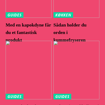
GUIDES
KØKKEN
Med en kapokdyne får
Sådan holder du
du et fantastisk
orden i
produkt
kummefryseren
GUIDES
GUIDES