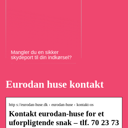
Mangler du en sikker
skydeport til din indkørsel?
Eurodan huse kontakt
http s://eurodan-huse.dk › eurodan-huse › kontakt-os
Kontakt eurodan-huse for et
uforpligtende snak – tlf. 70 23 73