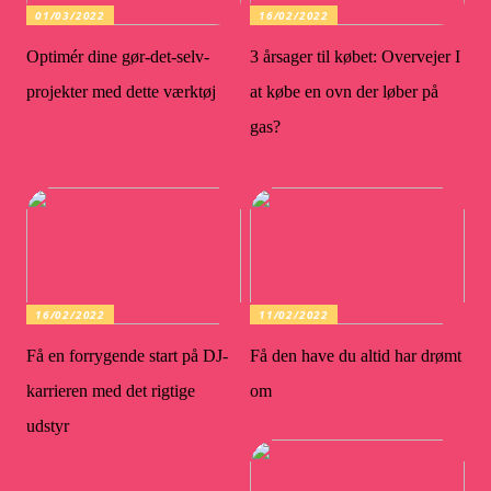
01/03/2022
16/02/2022
Optimér dine gør-det-selv-
3 årsager til købet: Overvejer I
projekter med dette værktøj
at købe en ovn der løber på
gas?
16/02/2022
11/02/2022
Få en forrygende start på DJ-
Få den have du altid har drømt
karrieren med det rigtige
om
udstyr