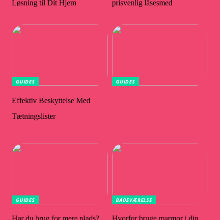
Løsning til Dit Hjem
prisvenlig låsesmed
GUIDES
GUIDES
Effektiv Beskyttelse Med
Tætningslister
GUIDES
BADEVÆRELSE
Har du brug for mere plads?
Hvorfor bruge marmor i din