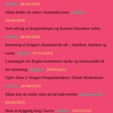
Guides
06/05/2026
Køkken
Sådan holder du orden i kummefryseren
20/04/2026
Stort udvalg af designerlamper og ikoniske klassikere online
Guides
04/04/2026
Indretning af boligen i skandinavisk stil – enkelhed, funktion og
Guides
07/10/2025
varme
Laminatgulv fra Bygma kombinerer styrke og funktionalitet til
Byggeri
29/09/2025
flot indretning
Oplev Hans J. Wegner Designklassikere i Dansk Modernisme
Livsstil
26/09/2025
Badeværelse
Sådan kan du ændre stilen på dit badeværelse
05/03/2025
Guides
14/02/2025
Skab en hyggelig krog i haven