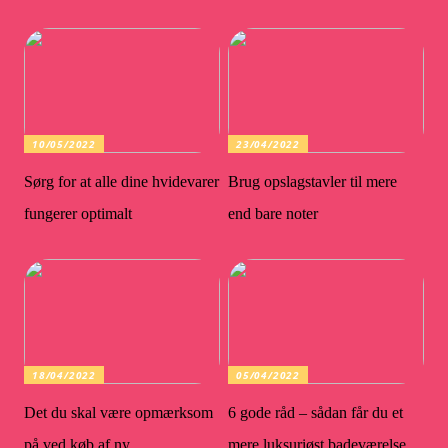
10/05/2022
23/04/2022
Sørg for at alle dine hvidevarer
Brug opslagstavler til mere
fungerer optimalt
end bare noter
18/04/2022
05/04/2022
Det du skal være opmærksom
6 gode råd – sådan får du et
på ved køb af ny
mere luksuriøst badeværelse