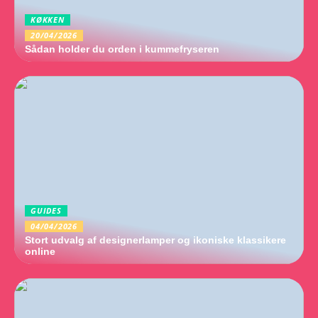
KØKKEN
20/04/2026
Sådan holder du orden i kummefryseren
GUIDES
04/04/2026
Stort udvalg af designerlamper og ikoniske klassikere
online