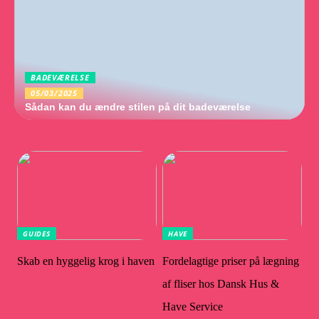
BADEVÆRELSE
05/03/2025
Sådan kan du ændre stilen på dit badeværelse
GUIDES
HAVE
Skab en hyggelig krog i haven
Fordelagtige priser på lægning
af fliser hos Dansk Hus &
Have Service