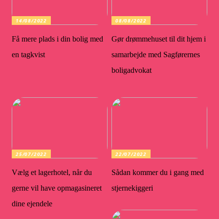
14/08/2022
08/08/2022
Få mere plads i din bolig med
Gør drømmehuset til dit hjem i
en tagkvist
samarbejde med Sagførernes
boligadvokat
25/07/2022
22/07/2022
Vælg et lagerhotel, når du
Sådan kommer du i gang med
gerne vil have opmagasineret
stjernekiggeri
dine ejendele