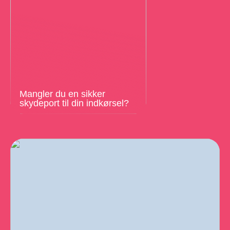
Mangler du en sikker
skydeport til din indkørsel?