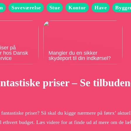
n
Soveværelse
Stue
Kontor
Have
Bygge
iser på
er hos Dansk
Mangler du en sikker
rvice
skydeport til din indkørsel?
antastiske priser – Se tilbude
l fantastiske priser? Så skal du kigge nærmere på føtex’ aktue
til ethvert budget. Læs videre for at finde ud af mere om de l