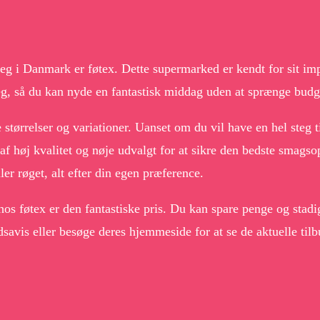
eg i Danmark er føtex. Dette supermarked er kendt for sit imp
eg, så du kan nyde en fantastisk middag uden at sprænge budge
størrelser og variationer. Uanset om du vil have en hel steg t
 af høj kvalitet og nøje udvalgt for at sikre den bedste smag
ler røget, alt efter din egen præference.
hos føtex er den fantastiske pris. Du kan spare penge og stad
udsavis eller besøge deres hjemmeside for at se de aktuelle til