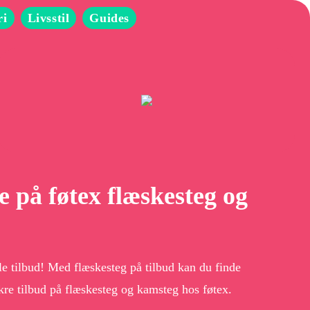
ri
Livsstil
Guides
ne på føtex flæskesteg og
lle tilbud! Med flæskesteg på tilbud kan du finde
ækre tilbud på flæskesteg og kamsteg hos føtex.