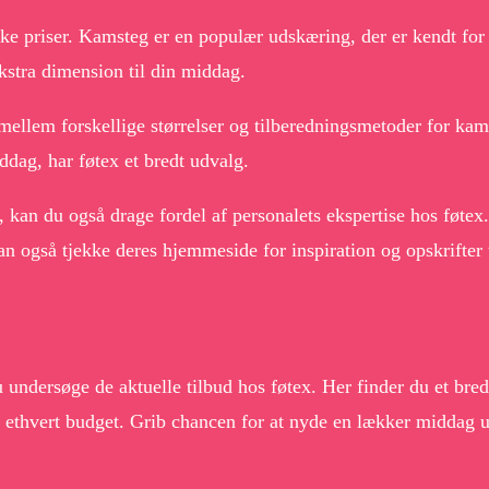
iske priser. Kamsteg er en populær udskæring, der er kendt fo
ekstra dimension til din middag.
llem forskellige størrelser og tilberedningsmetoder for kams
ddag, har føtex et bredt udvalg.
g, kan du også drage fordel af personalets ekspertise hos føte
an også tjekke deres hjemmeside for inspiration og opskrifter 
undersøge de aktuelle tilbud hos føtex. Her finder du et bredt
 til ethvert budget. Grib chancen for at nyde en lækker middag