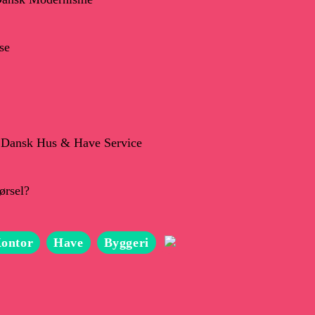
se
os Dansk Hus & Have Service
ørsel?
ontor
Have
Byggeri