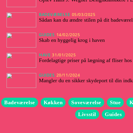
BADEVÆRELSE
05/03/2025
Sådan kan du ændre stilen på dit badeværel
GUIDES
14/02/2025
Skab en hyggelig krog i haven
HAVE
31/01/2025
Fordelagtige priser på lægning af fliser h
GUIDES
20/11/2024
Mangler du en sikker skydeport til din indk
Badeværelse
Køkken
Soveværelse
Stue
K
Livsstil
Guides