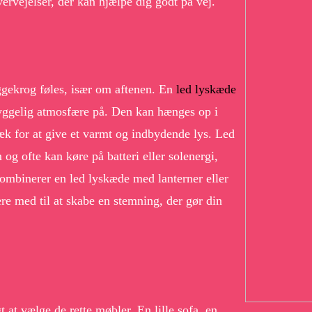
ervejelser, der kan hjælpe dig godt på vej.
ggekrog føles, især om aftenen. En
led lyskæde
hyggelig atmosfære på. Den kan hænges op i
hæk for at give et varmt og indbydende lys. Led
og ofte kan køre på batteri eller solenergi,
ombinerer en led lyskæde med lanterner eller
re med til at skabe en stemning, der gør din
 at vælge de rette møbler. En lille sofa, en