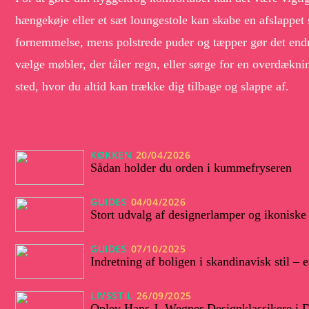
hængekøje eller et sæt loungestole kan skabe en afslappet 
fornemmelse, mens polstrede puder og tæpper gør det endnu
vælge møbler, der tåler regn, eller sørge for en overdækni
sted, hvor du altid kan trække dig tilbage og slappe af.
KØKKEN
20/04/2026
Sådan holder du orden i kummefryseren
GUIDES
04/04/2026
Stort udvalg af designerlamper og ikoniske 
GUIDES
07/10/2025
Indretning af boligen i skandinavisk stil –
LIVSSTIL
26/09/2025
Oplev Hans J. Wegner Designklassikere i