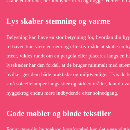
skabe et område, der indbyder til ro og hygge. Her er to ov
Lys skaber stemning og varme
Belysning kan have en stor betydning for, hvordan din hy
til haven kan være en nem og effektiv måde at skabe en 
træer, vikles rundt om en pergola eller placeres langs en 
lysekæder har den fordel, at de bruger minimalt med strøm 
hvilket gør dem både praktiske og miljøvenlige. Hvis du k
små solcellelamper langs stier og siddeområder, kan du væ
hyggekrog endnu mere indbydende efter solnedgang.
Gode møbler og bløde tekstiler
For at gøre din hyggekrog komfortabel kan det være vigtigt