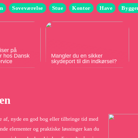
n
Soveværelse
Stue
Kontor
Have
Bygge
iser på
er hos Dansk
Mangler du en sikker
rvice
skydeport til din indkørsel?
ven
e af, nyde en god bog eller tilbringe tid med
nde elementer og praktiske løsninger kan du