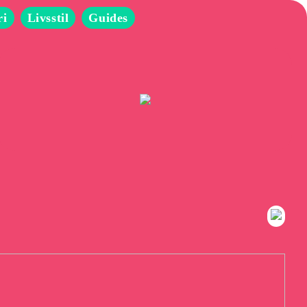
ri
Livsstil
Guides