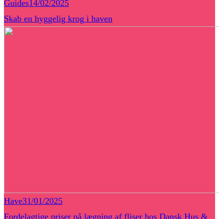
Guides
14/02/2025
Skab en hyggelig krog i haven
Have
31/01/2025
Fordelagtige priser på lægning af fliser hos Dansk Hus &